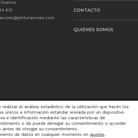
 Cuenca
24 612
CONTACTO
rascoes@pinturascoes.com
QUIENES SOMOS
ealizar el análisis estadístico de la utilización que hacen los
s únicos e información estándar enviada por un dispositivo
Aviso legal
–
Política de cookies
– Desarrollado por Natanael
sa e identificación mediante las características de
sentimiento o de puede denegar su consentimiento o acceder
s antes de otorgar su consentimiento.
óximos días, disculpen las molestias
Descartar
samiento de datos en cualquier momento en
ajustes
.