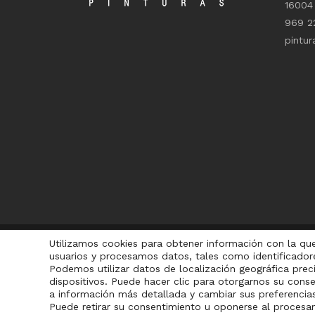
16004
969 2
pintu
Utilizamos cookies para obtener información con la que r
usuarios y procesamos datos, tales como identificadore
Podemos utilizar datos de localización geográfica preci
dispositivos. Puede hacer clic para otorgarnos su con
a información más detallada y cambiar sus preferencia
El catálogo de productos puede sufrir variaciones en los pr
Puede retirar su consentimiento u oponerse al proce