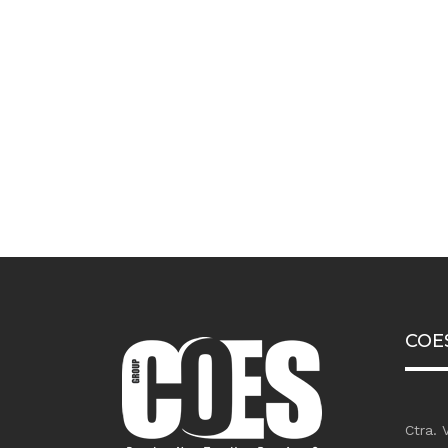
COES
Ctra. 